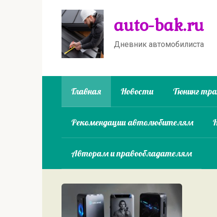
Перейти
auto-bak.ru
к
контенту
Дневник автомобилиста
Главная
Новости
Тюнинг тр
Рекомендации автолюбителям
Авторам и правообладателям