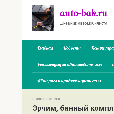
Перейти
auto-bak.ru
к
контенту
Дневник автомобилиста
Главная
Новости
Тюнинг тр
Рекомендации автолюбителям
Авторам и правообладателям
Главная страница
Эрчим, банный компл