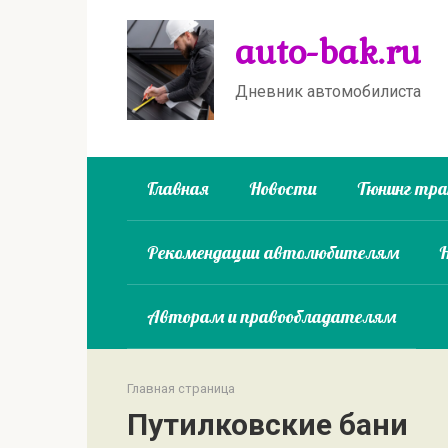
Перейти
auto-bak.ru
к
контенту
Дневник автомобилиста
Главная
Новости
Тюнинг тр
Рекомендации автолюбителям
Авторам и правообладателям
Главная страница
Путилковские бани