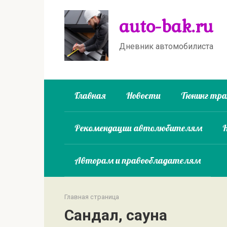
Перейти
auto-bak.ru
к
контенту
Дневник автомобилиста
Главная
Новости
Тюнинг тр
Рекомендации автолюбителям
Авторам и правообладателям
Главная страница
Сандал, сауна