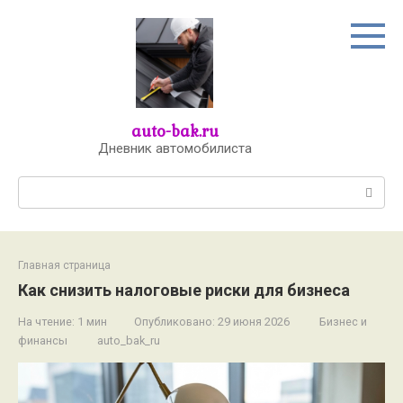
Перейти
к
контенту
auto-bak.ru
Дневник автомобилиста
Поиск:
Главная страница
Как снизить налоговые риски для бизнеса
На чтение:
1 мин
Опубликовано:
29 июня 2026
Бизнес и
финансы
auto_bak_ru