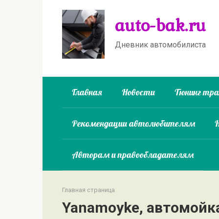
Перейти
auto-bak.ru
к
контенту
Дневник автомобилиста
Главная
Новости
Тюнинг тр
Рекомендации автолюбителям
Авторам и правообладателям
Главная страница
Yanamoyke, автомойк