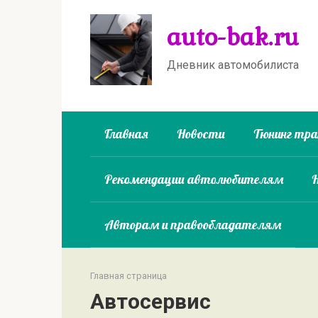
Перейти
auto-bak.ru
к
контенту
Дневник автомобилиста
Главная
Новости
Тюнинг тр
Рекомендации автолюбителям
Авторам и правообладателям
Главная страница
Автосервис